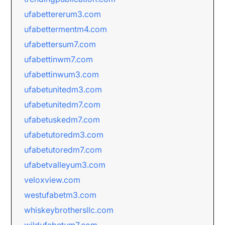
ufabettererum3.com
ufabettermentm4.com
ufabettersum7.com
ufabettinwm7.com
ufabettinwum3.com
ufabetunitedm3.com
ufabetunitedm7.com
ufabetuskedm7.com
ufabetutoredm3.com
ufabetutoredm7.com
ufabetvalleyum3.com
veloxview.com
westufabetm3.com
whiskeybrothersllc.com