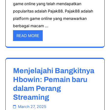
game online yang telah mendapatkan
popularitas adalah Pajak88. Pajak88 adalah
platform game online yang menawarkan
berbagai macam …
READ MORE
Menjelajahi Bangkitnya
Hbowin: Pemain baru
dalam Perang
Streaming
March 27, 2025