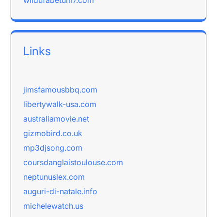
wildufabetum7.com
Links
jimsfamousbbq.com
libertywalk-usa.com
australiamovie.net
gizmobird.co.uk
mp3djsong.com
coursdanglaistoulouse.com
neptunuslex.com
auguri-di-natale.info
michelewatch.us