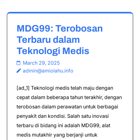
MDG99: Terobosan
Terbaru dalam
Teknologi Medis
March 29, 2025
admin@amiolahu.info
[ad_1] Teknologi medis telah maju dengan
cepat dalam beberapa tahun terakhir, dengan
terobosan dalam perawatan untuk berbagai
penyakit dan kondisi. Salah satu inovasi
terbaru di bidang ini adalah MDG99, alat
medis mutakhir yang berjanji untuk