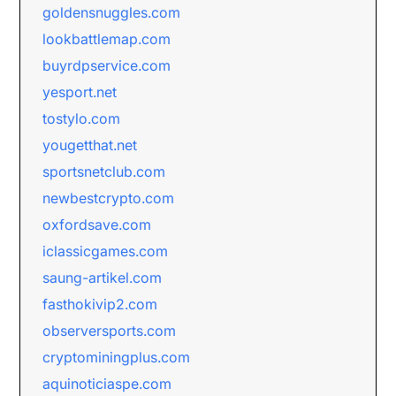
goldensnuggles.com
lookbattlemap.com
buyrdpservice.com
yesport.net
tostylo.com
yougetthat.net
sportsnetclub.com
newbestcrypto.com
oxfordsave.com
iclassicgames.com
saung-artikel.com
fasthokivip2.com
observersports.com
cryptominingplus.com
aquinoticiaspe.com