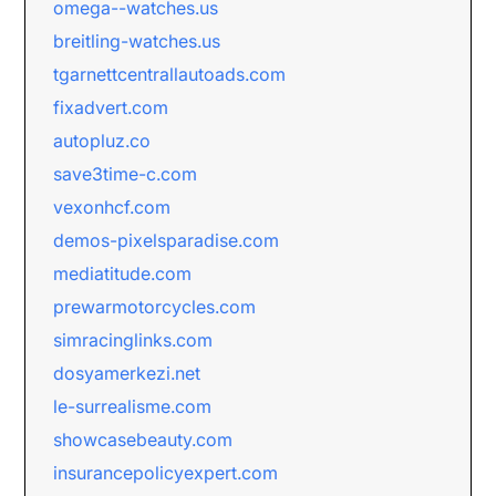
omega--watches.us
breitling-watches.us
tgarnettcentrallautoads.com
fixadvert.com
autopluz.co
save3time-c.com
vexonhcf.com
demos-pixelsparadise.com
mediatitude.com
prewarmotorcycles.com
simracinglinks.com
dosyamerkezi.net
le-surrealisme.com
showcasebeauty.com
insurancepolicyexpert.com