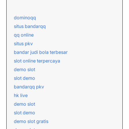
dominoqq
situs bandarqq
qq online
situs pkv
bandar judi bola terbesar
slot online terpercaya
demo slot
slot demo
bandarqq pkv
hk live
demo slot
slot demo
demo slot gratis