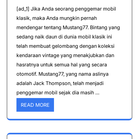
[ad_1] Jika Anda seorang penggemar mobil
klasik, maka Anda mungkin pernah
mendengar tentang Mustang77. Bintang yang
sedang naik daun di dunia mobil klasik ini
telah membuat gelombang dengan koleksi
kendaraan vintage yang menakjubkan dan
hasratnya untuk semua hal yang secara
otomotif. Mustang77, yang nama aslinya
adalah Jack Thompson, telah menjadi
penggemar mobil sejak dia masih …
READ MORE