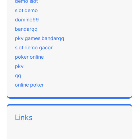
demo slot
slot demo
domino99
bandarqq
pkv games bandarqq
slot demo gacor
poker online
pkv
qq
online poker
Links