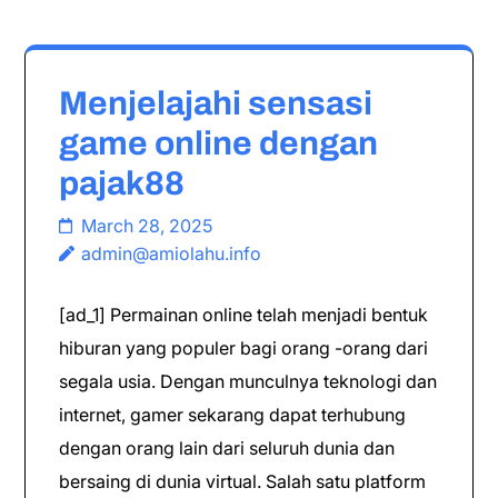
Menjelajahi sensasi
game online dengan
pajak88
March 28, 2025
admin@amiolahu.info
[ad_1] Permainan online telah menjadi bentuk
hiburan yang populer bagi orang -orang dari
segala usia. Dengan munculnya teknologi dan
internet, gamer sekarang dapat terhubung
dengan orang lain dari seluruh dunia dan
bersaing di dunia virtual. Salah satu platform