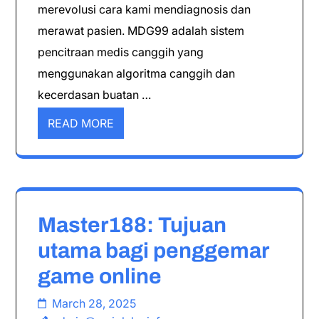
merevolusi cara kami mendiagnosis dan
merawat pasien. MDG99 adalah sistem
pencitraan medis canggih yang
menggunakan algoritma canggih dan
kecerdasan buatan …
READ MORE
Master188: Tujuan
utama bagi penggemar
game online
March 28, 2025