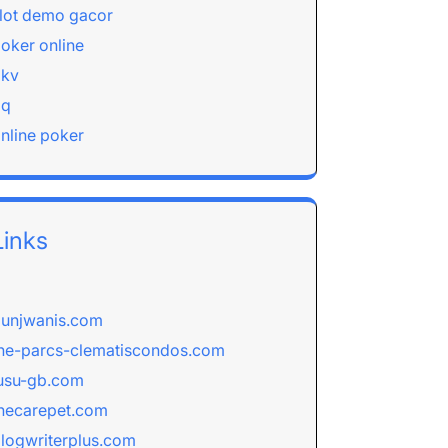
lot demo gacor
oker online
kv
qq
nline poker
Links
unjwanis.com
he-parcs-clematiscondos.com
usu-gb.com
hecarepet.com
logwriterplus.com