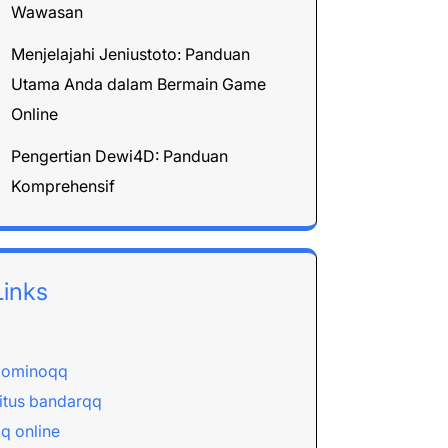
Wawasan
Menjelajahi Jeniustoto: Panduan
Utama Anda dalam Bermain Game
Online
Pengertian Dewi4D: Panduan
Komprehensif
Links
dominoqq
itus bandarqq
q online