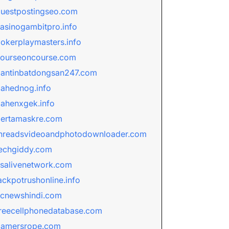
uestpostingseo.com
asinogambitpro.info
okerplaymasters.info
ourseoncourse.com
antinbatdongsan247.com
ahednog.info
ahenxgek.info
ertamaskre.com
hreadsvideoandphotodownloader.com
echgiddy.com
salivenetwork.com
ackpotrushonline.info
cnewshindi.com
reecellphonedatabase.com
amersrope.com