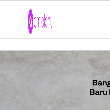
Skip
to
content
(Press
Enter)
Bang
Baru 