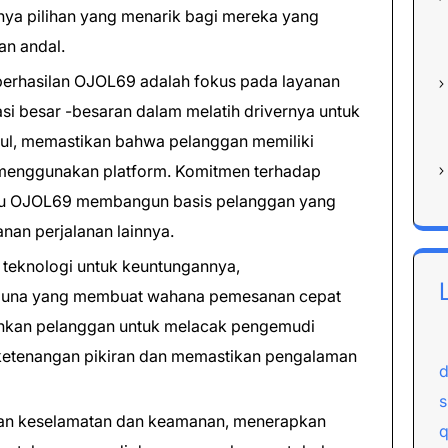
ya pilihan yang menarik bagi mereka yang
an andal.
eberhasilan OJOL69 adalah fokus pada layanan
si besar -besaran dalam melatih drivernya untuk
ul, memastikan bahwa pelanggan memiliki
a menggunakan platform. Komitmen terhadap
ntu OJOL69 membangun basis pelanggan yang
nan perjalanan lainnya.
 teknologi untuk keuntungannya,
guna yang membuat wahana pemesanan cepat
inkan pelanggan untuk melacak pengemudi
ketenangan pikiran dan memastikan pengalaman
s
skan keselamatan dan keamanan, menerapkan
q