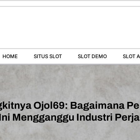
HOME
SITUS SLOT
SLOT DEMO
SLOT 
kitnya Ojol69: Bagaimana P
Ini Mengganggu Industri Perj