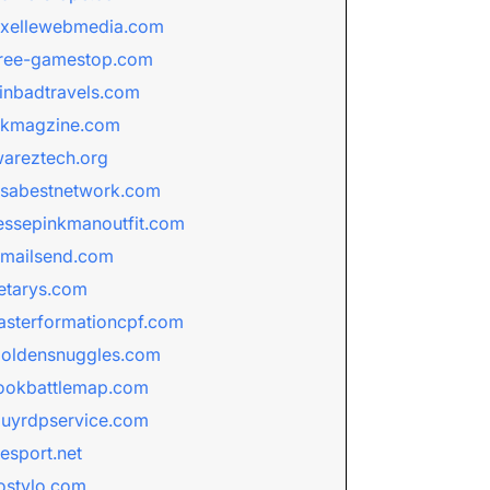
xellewebmedia.com
ree-gamestop.com
inbadtravels.com
kmagzine.com
areztech.org
sabestnetwork.com
essepinkmanoutfit.com
mailsend.com
etarys.com
asterformationcpf.com
oldensnuggles.com
ookbattlemap.com
uyrdpservice.com
esport.net
ostylo.com