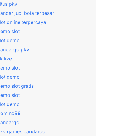
itus pkv
andar judi bola terbesar
lot online terpercaya
emo slot
lot demo
andarqq pkv
k live
emo slot
lot demo
emo slot gratis
emo slot
lot demo
domino99
andarqq
kv games bandarqq