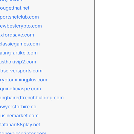
ougetthat.net
portsnetclub.com
ewbestcrypto.com
xfordsave.com
classicgames.com
aung-artikel.com
asthokivip2.com
bserversports.com
ryptominingplus.com
quinoticiaspe.com
onghairedfrenchbulldog.com
awyersforhire.co
usinemarket.com
atahari88play.net
oneydescriptor.com