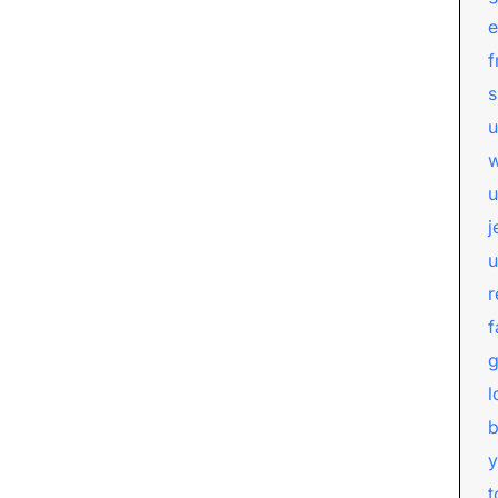
e
f
s
u
w
u
j
u
r
f
g
l
b
y
t