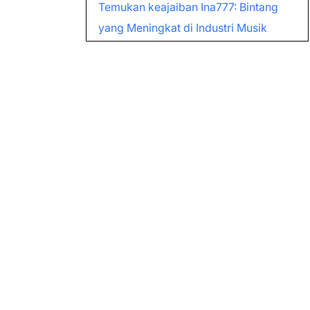
Post
Temukan keajaiban Ina777: Bintang
navigation
yang Meningkat di Industri Musik