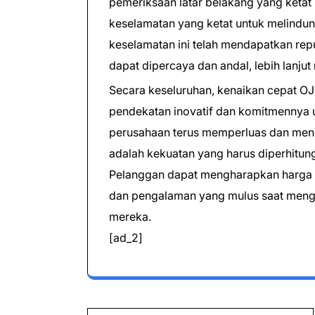
pemeriksaan latar belakang yang keta
keselamatan yang ketat untuk melind
keselamatan ini telah mendapatkan re
dapat dipercaya dan andal, lebih lanj
Secara keseluruhan, kenaikan cepat OJ
pendekatan inovatif dan komitmennya 
perusahaan terus memperluas dan men
adalah kekuatan yang harus diperhitung
Pelanggan dapat mengharapkan harga ya
dan pengalaman yang mulus saat meng
mereka.
[ad_2]