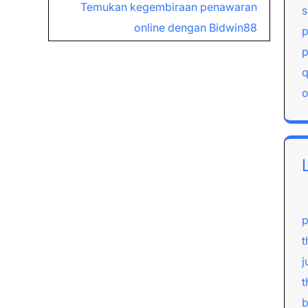
Temukan kegembiraan penawaran
s
online dengan Bidwin88
p
p
o
p
t
j
t
b