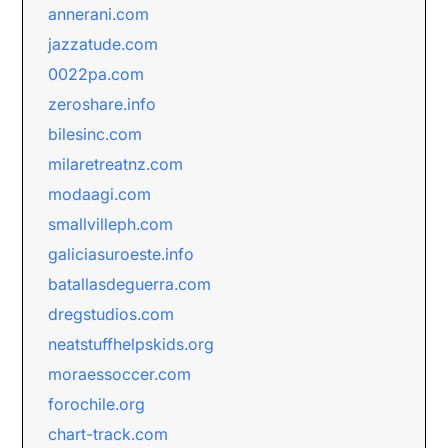
annerani.com
jazzatude.com
0022pa.com
zeroshare.info
bilesinc.com
milaretreatnz.com
modaagi.com
smallvilleph.com
galiciasuroeste.info
batallasdeguerra.com
dregstudios.com
neatstuffhelpskids.org
moraessoccer.com
forochile.org
chart-track.com