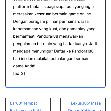
platform fantastis bagi siapa pun yang ingin
merasakan keseruan bermain game online.
Dengan beragam pilihan permainan, rasa
kebersamaan yang kuat, dan gameplay yang
bermanfaat, Pandora188 menawarkan
pengalaman bermain yang tiada duanya. Jadi
mengapa menunggu? Daftar ke Pandora188
hari ini dan mulailah petualangan bermain
game Anda!
[ad_2]
Post
Bar88: Tempat
Lexus365: Masa
navigation
Bertemunya Koktail
Depan Kehidupan