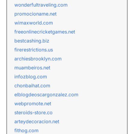
wonderfultraveling.com
promocioname.net
wimaxworld.com
freeonlinecricketgames.net
bestcashing.biz
firerestrictions.us
archiesbrooklyn.com
muambeiros.net
infozblog.com
chonbaihat.com
elblogdeoscargonzalez.com
webpromote.net
steroids-store.co
arteydecoracion.net
fithog.com