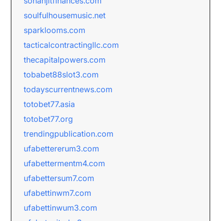
sohanjitfinances.com
soulfulhousemusic.net
sparklooms.com
tacticalcontractingllc.com
thecapitalpowers.com
tobabet88slot3.com
todayscurrentnews.com
totobet77.asia
totobet77.org
trendingpublication.com
ufabettererum3.com
ufabettermentm4.com
ufabettersum7.com
ufabettinwm7.com
ufabettinwum3.com