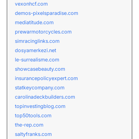
vexonhcf.com
demos-pixelsparadise.com
mediatitude.com
prewarmotorcycles.com
simracinglinks.com
dosyamerkezi.net
le-surrealisme.com
showcasebeauty.com
insurancepolicyexpert.com
statkeycompany.com
carolinadeckbuilders.com
topinvestingblog.com
top50tools.com
the-rep.com
saltyfranks.com