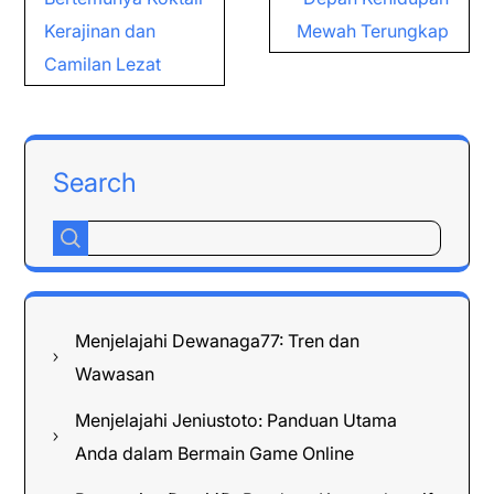
Kerajinan dan
Mewah Terungkap
Camilan Lezat
Search
Menjelajahi Dewanaga77: Tren dan
Wawasan
Menjelajahi Jeniustoto: Panduan Utama
Anda dalam Bermain Game Online