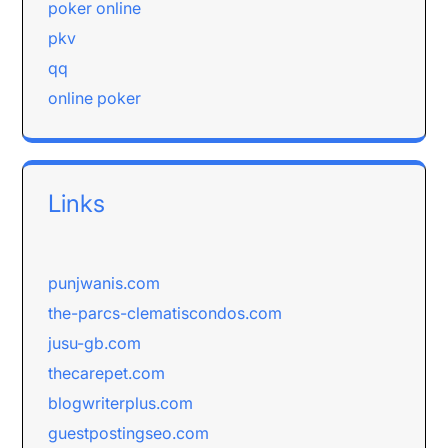
poker online
pkv
qq
online poker
Links
punjwanis.com
the-parcs-clematiscondos.com
jusu-gb.com
thecarepet.com
blogwriterplus.com
guestpostingseo.com