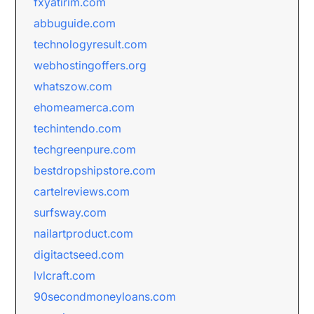
fxyatirim.com
abbuguide.com
technologyresult.com
webhostingoffers.org
whatszow.com
ehomeamerca.com
techintendo.com
techgreenpure.com
bestdropshipstore.com
cartelreviews.com
surfsway.com
nailartproduct.com
digitactseed.com
lvlcraft.com
90secondmoneyloans.com