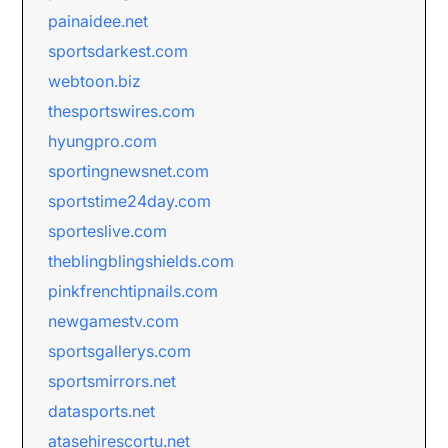
painaidee.net
sportsdarkest.com
webtoon.biz
thesportswires.com
hyungpro.com
sportingnewsnet.com
sportstime24day.com
sporteslive.com
theblingblingshields.com
pinkfrenchtipnails.com
newgamestv.com
sportsgallerys.com
sportsmirrors.net
datasports.net
atasehirescortu.net