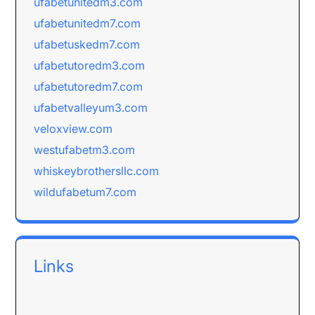
ufabetunitedm3.com
ufabetunitedm7.com
ufabetuskedm7.com
ufabetutoredm3.com
ufabetutoredm7.com
ufabetvalleyum3.com
veloxview.com
westufabetm3.com
whiskeybrothersllc.com
wildufabetum7.com
Links