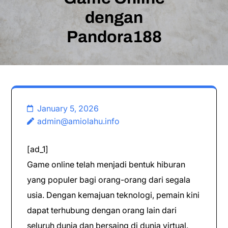
dengan
Pandora188
January 5, 2026
admin@amiolahu.info
[ad_1]
Game online telah menjadi bentuk hiburan
yang populer bagi orang-orang dari segala
usia. Dengan kemajuan teknologi, pemain kini
dapat terhubung dengan orang lain dari
seluruh dunia dan bersaing di dunia virtual.