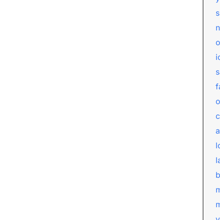
s
n
o
i
s
f
o
c
a
l
l
b
m
m
y