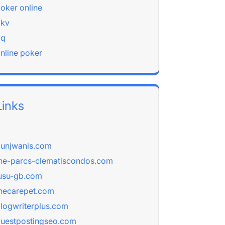
oker online
kv
qq
nline poker
Links
unjwanis.com
he-parcs-clematiscondos.com
usu-gb.com
hecarepet.com
logwriterplus.com
uestpostingseo.com