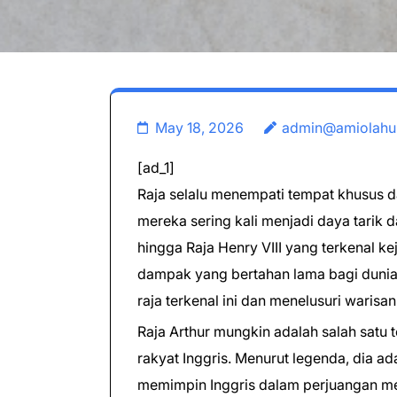
May 18, 2026
admin@amiolahu.
[ad_1]
Raja selalu menempati tempat khusus 
mereka sering kali menjadi daya tarik da
hingga Raja Henry VIII yang terkenal k
dampak yang bertahan lama bagi dunia. 
raja terkenal ini dan menelusuri warisa
Raja Arthur mungkin adalah salah satu t
rakyat Inggris. Menurut legenda, dia a
memimpin Inggris dalam perjuangan m