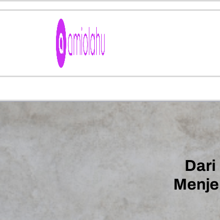
Skip
to
content
(Press
Enter)
Dari
Menje