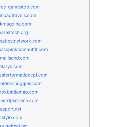
ree-gamestop.com
inbadtravels.com
kmagzine.com
areztech.org
sabestnetwork.com
essepinkmanoutfit.com
mailsend.com
etarys.com
asterformationcpf.com
oldensnuggles.com
ookbattlemap.com
uyrdpservice.com
esport.net
ostylo.com
ougetthat.net