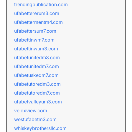
trendingpublication.com
ufabettererum3.com
ufabettermentm4.com
ufabettersum7.com
ufabettinwm7.com
ufabettinwum3.com
ufabetunitedm3.com
ufabetunitedm7.com
ufabetuskedm7.com
ufabetutoredm3.com
ufabetutoredm7.com
ufabetvalleyum3.com
veloxview.com
westufabetm3.com
whiskeybrothersllc.com