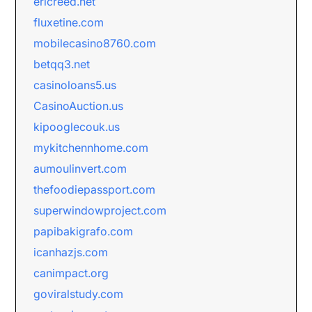
ericreed.net
fluxetine.com
mobilecasino8760.com
betqq3.net
casinoloans5.us
CasinoAuction.us
kipooglecouk.us
mykitchennhome.com
aumoulinvert.com
thefoodiepassport.com
superwindowproject.com
papibakigrafo.com
icanhazjs.com
canimpact.org
goviralstudy.com