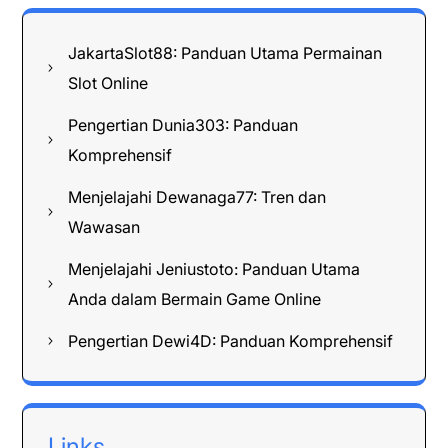
JakartaSlot88: Panduan Utama Permainan
Slot Online
Pengertian Dunia303: Panduan
Komprehensif
Menjelajahi Dewanaga77: Tren dan
Wawasan
Menjelajahi Jeniustoto: Panduan Utama
Anda dalam Bermain Game Online
Pengertian Dewi4D: Panduan Komprehensif
Links