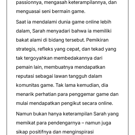
passionnya, mengasah keterampilannya, dan
menguasai seni bermain game.
Saat ia mendalami dunia game online lebih
dalam, Sarah menyadari bahwa ia memiliki
bakat alami di bidang tersebut. Pemikiran
strategis, refleks yang cepat, dan tekad yang
tak tergoyahkan membedakannya dari
pemain lain, membuatnya mendapatkan
reputasi sebagai lawan tangguh dalam
komunitas game. Tak lama kemudian, dia
menarik perhatian para penggemar game dan
mulai mendapatkan pengikut secara online.
Namun bukan hanya keterampilan Sarah yang
memikat para pendengarnya – namun juga
sikap positifnya dan menginspirasi