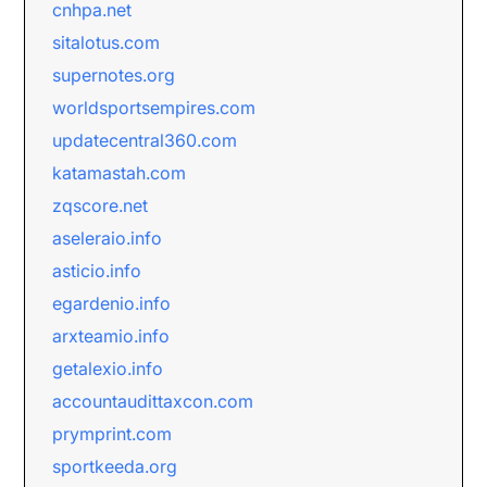
cnhpa.net
sitalotus.com
supernotes.org
worldsportsempires.com
updatecentral360.com
katamastah.com
zqscore.net
aseleraio.info
asticio.info
egardenio.info
arxteamio.info
getalexio.info
accountaudittaxcon.com
prymprint.com
sportkeeda.org