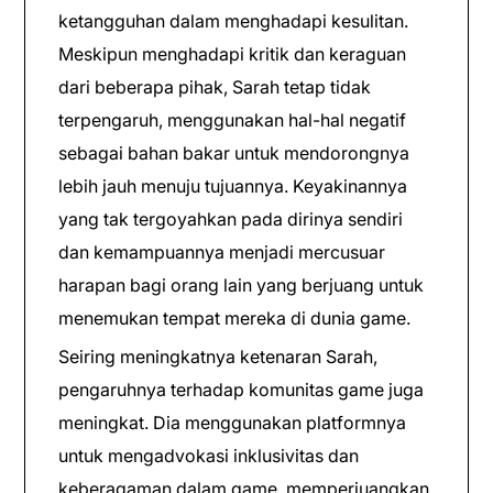
ketangguhan dalam menghadapi kesulitan.
Meskipun menghadapi kritik dan keraguan
dari beberapa pihak, Sarah tetap tidak
terpengaruh, menggunakan hal-hal negatif
sebagai bahan bakar untuk mendorongnya
lebih jauh menuju tujuannya. Keyakinannya
yang tak tergoyahkan pada dirinya sendiri
dan kemampuannya menjadi mercusuar
harapan bagi orang lain yang berjuang untuk
menemukan tempat mereka di dunia game.
Seiring meningkatnya ketenaran Sarah,
pengaruhnya terhadap komunitas game juga
meningkat. Dia menggunakan platformnya
untuk mengadvokasi inklusivitas dan
keberagaman dalam game, memperjuangkan