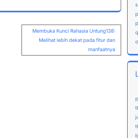
s
p
p
Membuka Kunci Rahasia Untung138:
Melihat lebih dekat pada fitur dan
o
manfaatnya
p
t
j
t
b