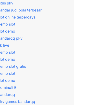
itus pkv
andar judi bola terbesar
lot online terpercaya
emo slot
lot demo
andarqq pkv
k live
emo slot
lot demo
emo slot gratis
emo slot
lot demo
domino99
andarqq
kv games bandarqq