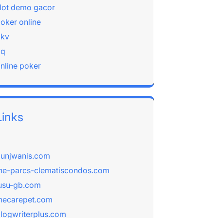
lot demo gacor
oker online
kv
qq
nline poker
Links
unjwanis.com
he-parcs-clematiscondos.com
usu-gb.com
hecarepet.com
logwriterplus.com