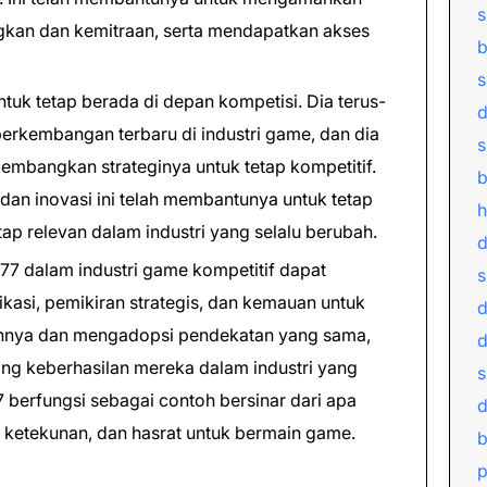
s
kan dan kemitraan, serta mendapatkan akses
b
s
untuk tetap berada di depan kompetisi. Dia terus-
d
 perkembangan terbaru di industri game, dan dia
s
embangkan strateginya untuk tetap kompetitif.
b
an inovasi ini telah membantunya untuk tetap
h
ap relevan dalam industri yang selalu berubah.
d
77 dalam industri game kompetitif dapat
s
kasi, pemikiran strategis, dan kemauan untuk
d
nnya dan mengadopsi pendekatan yang sama,
d
ng keberhasilan mereka dalam industri yang
s
 berfungsi sebagai contoh bersinar dari apa
, ketekunan, dan hasrat untuk bermain game.
b
p