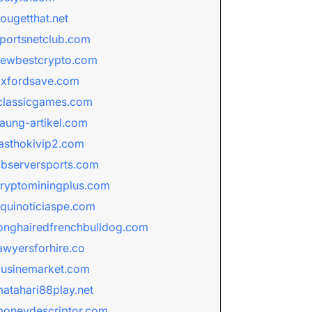
ougetthat.net
portsnetclub.com
ewbestcrypto.com
xfordsave.com
classicgames.com
aung-artikel.com
asthokivip2.com
bserversports.com
ryptominingplus.com
quinoticiaspe.com
onghairedfrenchbulldog.com
awyersforhire.co
usinemarket.com
atahari88play.net
oneydescriptor.com