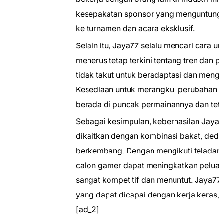
kesepakatan sponsor yang menguntung
ke turnamen dan acara eksklusif.
Selain itu, Jaya77 selalu mencari cara 
menerus tetap terkini tentang tren dan
tidak takut untuk beradaptasi dan meng
Kesediaan untuk merangkul perubahan d
berada di puncak permainannya dan tet
Sebagai kesimpulan, keberhasilan Jaya
dikaitkan dengan kombinasi bakat, dedi
berkembang. Dengan mengikuti telada
calon gamer dapat meningkatkan pelua
sangat kompetitif dan menuntut. Jaya77
yang dapat dicapai dengan kerja keras
[ad_2]