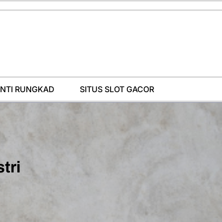
ANTI RUNGKAD
SITUS SLOT GACOR
tri