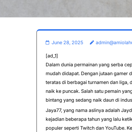
June 28, 2025
admin@amiolahu
[ad_1]
Dalam dunia permainan yang serba cepa
mudah didapat. Dengan jutaan gamer di
teratas di berbagai turnamen dan liga, 
naik ke puncak. Salah satu pemain yang
bintang yang sedang naik daun di indus
Jaya77, yang nama aslinya adalah Jayd
kejadian beberapa tahun yang lalu keti
populer seperti Twitch dan YouTube. K