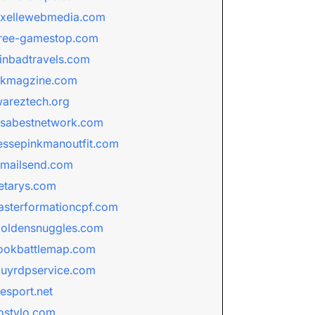
xellewebmedia.com
ree-gamestop.com
inbadtravels.com
kmagzine.com
areztech.org
sabestnetwork.com
essepinkmanoutfit.com
mailsend.com
etarys.com
asterformationcpf.com
oldensnuggles.com
ookbattlemap.com
uyrdpservice.com
esport.net
ostylo.com