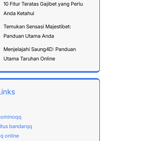
10 Fitur Teratas Gajibet yang Perlu
Anda Ketahui
Temukan Sensasi Majestibet:
Panduan Utama Anda
Menjelajahi Saung4D: Panduan
Utama Taruhan Online
Links
dominoqq
itus bandarqq
q online