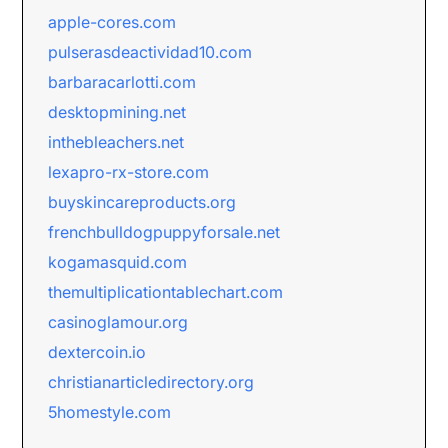
apple-cores.com
pulserasdeactividad10.com
barbaracarlotti.com
desktopmining.net
inthebleachers.net
lexapro-rx-store.com
buyskincareproducts.org
frenchbulldogpuppyforsale.net
kogamasquid.com
themultiplicationtablechart.com
casinoglamour.org
dextercoin.io
christianarticledirectory.org
5homestyle.com