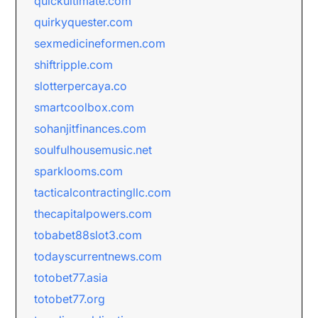
quickultimate.com
quirkyquester.com
sexmedicineformen.com
shiftripple.com
slotterpercaya.co
smartcoolbox.com
sohanjitfinances.com
soulfulhousemusic.net
sparklooms.com
tacticalcontractingllc.com
thecapitalpowers.com
tobabet88slot3.com
todayscurrentnews.com
totobet77.asia
totobet77.org