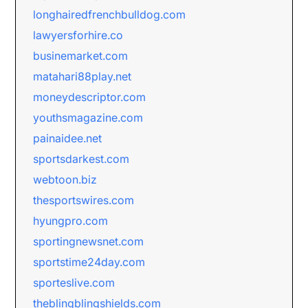
longhairedfrenchbulldog.com
lawyersforhire.co
businemarket.com
matahari88play.net
moneydescriptor.com
youthsmagazine.com
painaidee.net
sportsdarkest.com
webtoon.biz
thesportswires.com
hyungpro.com
sportingnewsnet.com
sportstime24day.com
sporteslive.com
theblingblingshields.com