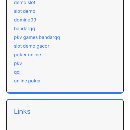
demo slot
slot demo
domino99
bandarqq
pkv games bandarqq
slot demo gacor
poker online
pkv
qq
online poker
Links