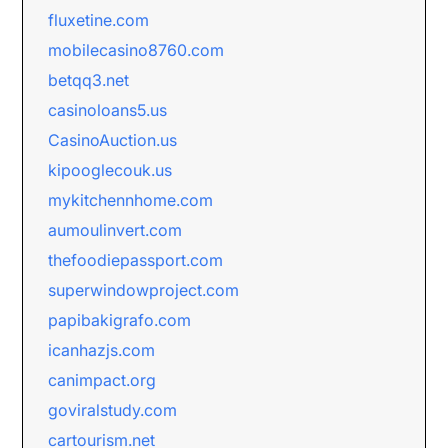
fluxetine.com
mobilecasino8760.com
betqq3.net
casinoloans5.us
CasinoAuction.us
kipooglecouk.us
mykitchennhome.com
aumoulinvert.com
thefoodiepassport.com
superwindowproject.com
papibakigrafo.com
icanhazjs.com
canimpact.org
goviralstudy.com
cartourism.net