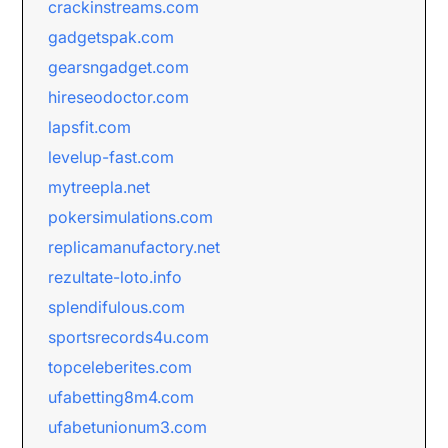
crackinstreams.com
gadgetspak.com
gearsngadget.com
hireseodoctor.com
lapsfit.com
levelup-fast.com
mytreepla.net
pokersimulations.com
replicamanufactory.net
rezultate-loto.info
splendifulous.com
sportsrecords4u.com
topceleberites.com
ufabetting8m4.com
ufabetunionum3.com