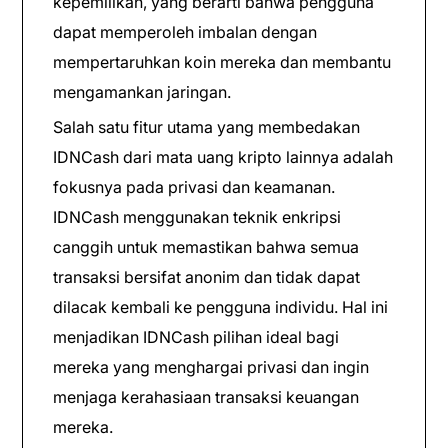
kepemilikan, yang berarti bahwa pengguna
dapat memperoleh imbalan dengan
mempertaruhkan koin mereka dan membantu
mengamankan jaringan.
Salah satu fitur utama yang membedakan
IDNCash dari mata uang kripto lainnya adalah
fokusnya pada privasi dan keamanan.
IDNCash menggunakan teknik enkripsi
canggih untuk memastikan bahwa semua
transaksi bersifat anonim dan tidak dapat
dilacak kembali ke pengguna individu. Hal ini
menjadikan IDNCash pilihan ideal bagi
mereka yang menghargai privasi dan ingin
menjaga kerahasiaan transaksi keuangan
mereka.