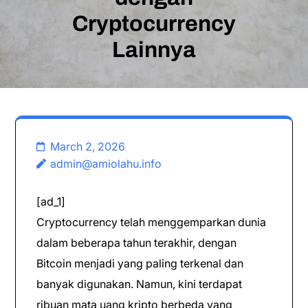
Cryptocurrency
Lainnya
March 2, 2026
admin@amiolahu.info
[ad_1]
Cryptocurrency telah menggemparkan dunia
dalam beberapa tahun terakhir, dengan
Bitcoin menjadi yang paling terkenal dan
banyak digunakan. Namun, kini terdapat
ribuan mata uang kripto berbeda yang