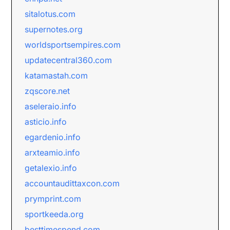
sitalotus.com
supernotes.org
worldsportsempires.com
updatecentral360.com
katamastah.com
zqscore.net
aseleraio.info
asticio.info
egardenio.info
arxteamio.info
getalexio.info
accountaudittaxcon.com
prymprint.com
sportkeeda.org
besttimespend.com