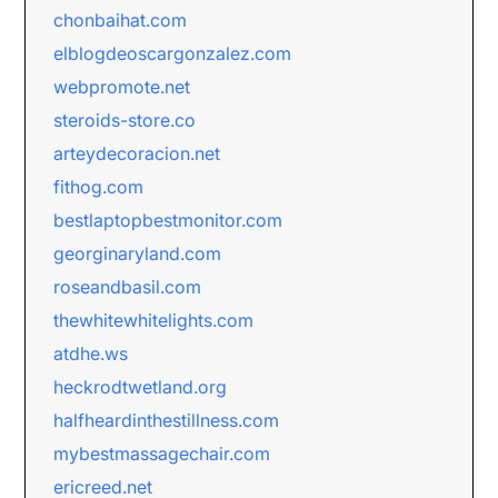
chonbaihat.com
elblogdeoscargonzalez.com
webpromote.net
steroids-store.co
arteydecoracion.net
fithog.com
bestlaptopbestmonitor.com
georginaryland.com
roseandbasil.com
thewhitewhitelights.com
atdhe.ws
heckrodtwetland.org
halfheardinthestillness.com
mybestmassagechair.com
ericreed.net