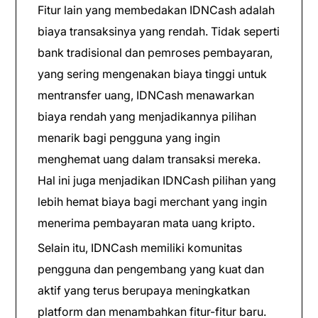
Fitur lain yang membedakan IDNCash adalah
biaya transaksinya yang rendah. Tidak seperti
bank tradisional dan pemroses pembayaran,
yang sering mengenakan biaya tinggi untuk
mentransfer uang, IDNCash menawarkan
biaya rendah yang menjadikannya pilihan
menarik bagi pengguna yang ingin
menghemat uang dalam transaksi mereka.
Hal ini juga menjadikan IDNCash pilihan yang
lebih hemat biaya bagi merchant yang ingin
menerima pembayaran mata uang kripto.
Selain itu, IDNCash memiliki komunitas
pengguna dan pengembang yang kuat dan
aktif yang terus berupaya meningkatkan
platform dan menambahkan fitur-fitur baru.