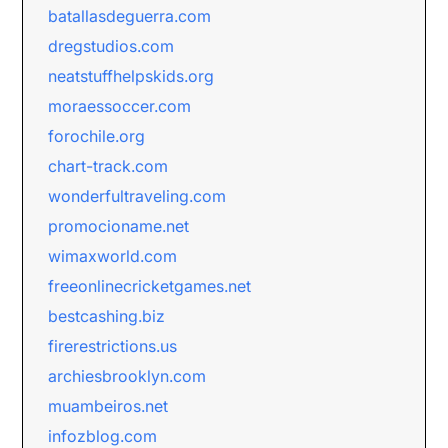
batallasdeguerra.com
dregstudios.com
neatstuffhelpskids.org
moraessoccer.com
forochile.org
chart-track.com
wonderfultraveling.com
promocioname.net
wimaxworld.com
freeonlinecricketgames.net
bestcashing.biz
firerestrictions.us
archiesbrooklyn.com
muambeiros.net
infozblog.com