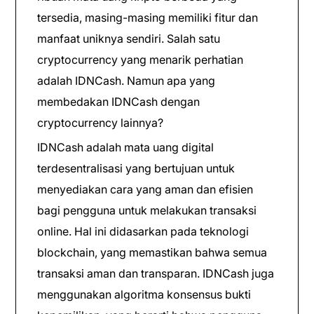
tersedia, masing-masing memiliki fitur dan
manfaat uniknya sendiri. Salah satu
cryptocurrency yang menarik perhatian
adalah IDNCash. Namun apa yang
membedakan IDNCash dengan
cryptocurrency lainnya?
IDNCash adalah mata uang digital
terdesentralisasi yang bertujuan untuk
menyediakan cara yang aman dan efisien
bagi pengguna untuk melakukan transaksi
online. Hal ini didasarkan pada teknologi
blockchain, yang memastikan bahwa semua
transaksi aman dan transparan. IDNCash juga
menggunakan algoritma konsensus bukti