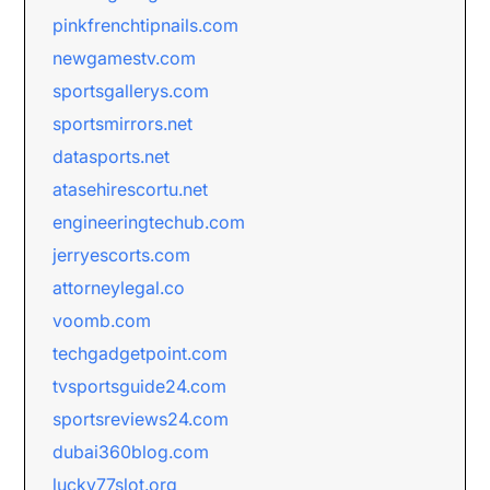
pinkfrenchtipnails.com
newgamestv.com
sportsgallerys.com
sportsmirrors.net
datasports.net
atasehirescortu.net
engineeringtechub.com
jerryescorts.com
attorneylegal.co
voomb.com
techgadgetpoint.com
tvsportsguide24.com
sportsreviews24.com
dubai360blog.com
lucky77slot.org