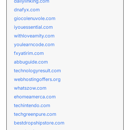
dailylinking.com
dnafyx.com
giocolenuvole.com
iyouessential.com
withloveamity.com
youlearncode.com
fxyatirim.com
abbuguide.com
technologyresult.com
webhostingoffers.org
whatszow.com
ehomeamerca.com
techintendo.com
techgreenpure.com
bestdropshipstore.com