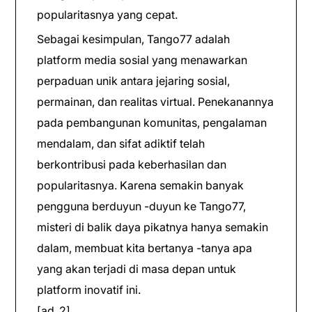
popularitasnya yang cepat.
Sebagai kesimpulan, Tango77 adalah
platform media sosial yang menawarkan
perpaduan unik antara jejaring sosial,
permainan, dan realitas virtual. Penekanannya
pada pembangunan komunitas, pengalaman
mendalam, dan sifat adiktif telah
berkontribusi pada keberhasilan dan
popularitasnya. Karena semakin banyak
pengguna berduyun -duyun ke Tango77,
misteri di balik daya pikatnya hanya semakin
dalam, membuat kita bertanya -tanya apa
yang akan terjadi di masa depan untuk
platform inovatif ini.
[ad_2]