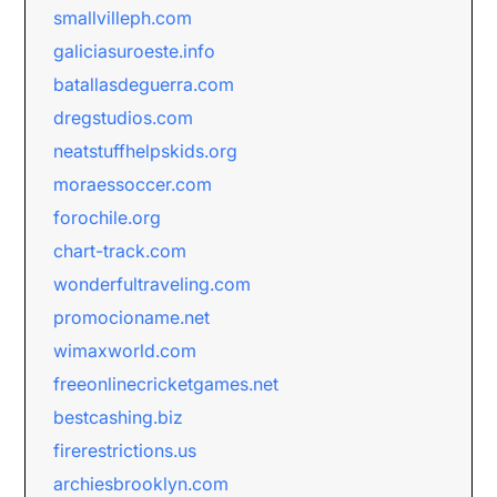
smallvilleph.com
galiciasuroeste.info
batallasdeguerra.com
dregstudios.com
neatstuffhelpskids.org
moraessoccer.com
forochile.org
chart-track.com
wonderfultraveling.com
promocioname.net
wimaxworld.com
freeonlinecricketgames.net
bestcashing.biz
firerestrictions.us
archiesbrooklyn.com