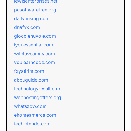
lewisenterprises.net
pcsoftwarefree.org
dailylinking.com
dnafyx.com
giocolenuvole.com
iyouessential.com
withloveamity.com
youlearncode.com
fxyatirim.com
abbuguide.com
technologyresult.com
webhostingoffers.org
whatszow.com
ehomeamerca.com
techintendo.com