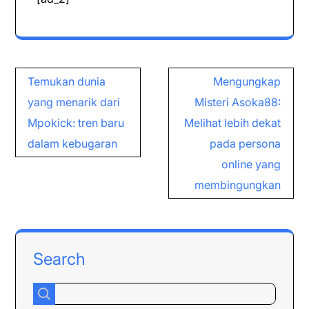
Post
Temukan dunia
Mengungkap
navigation
yang menarik dari
Misteri Asoka88:
Mpokick: tren baru
Melihat lebih dekat
dalam kebugaran
pada persona
online yang
membingungkan
Search