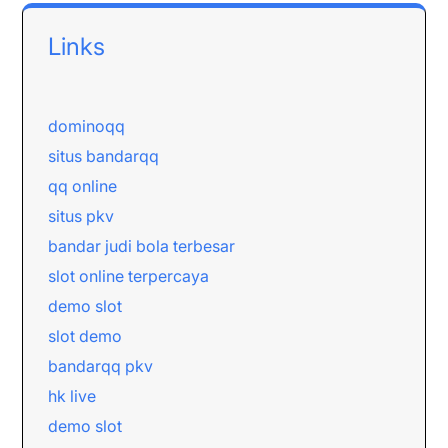
Links
dominoqq
situs bandarqq
qq online
situs pkv
bandar judi bola terbesar
slot online terpercaya
demo slot
slot demo
bandarqq pkv
hk live
demo slot