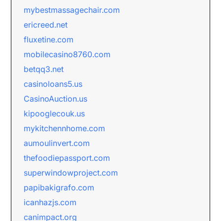
mybestmassagechair.com
ericreed.net
fluxetine.com
mobilecasino8760.com
betqq3.net
casinoloans5.us
CasinoAuction.us
kipooglecouk.us
mykitchennhome.com
aumoulinvert.com
thefoodiepassport.com
superwindowproject.com
papibakigrafo.com
icanhazjs.com
canimpact.org