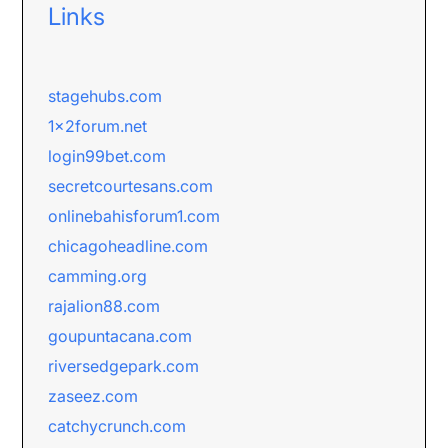
Links
stagehubs.com
1x2forum.net
login99bet.com
secretcourtesans.com
onlinebahisforum1.com
chicagoheadline.com
camming.org
rajalion88.com
goupuntacana.com
riversedgepark.com
zaseez.com
catchycrunch.com