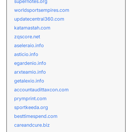
supernotes.org
worldsportsempires.com
updatecentral360.com
katamastah.com
zqscore.net
aseleraio.info
asticio.info
egardenio.info
arxteamio.info
getalexio.info
accountaudittaxcon.com
prymprint.com
sportkeeda.org
besttimespend.com
careandcure.biz