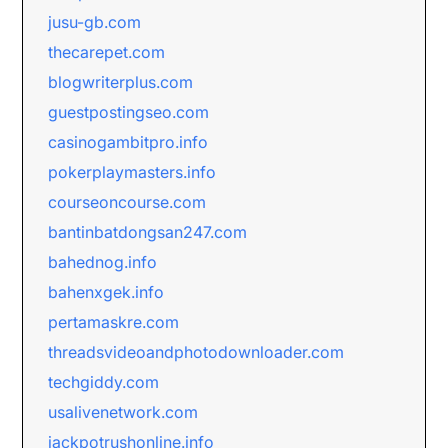
jusu-gb.com
thecarepet.com
blogwriterplus.com
guestpostingseo.com
casinogambitpro.info
pokerplaymasters.info
courseoncourse.com
bantinbatdongsan247.com
bahednog.info
bahenxgek.info
pertamaskre.com
threadsvideoandphotodownloader.com
techgiddy.com
usalivenetwork.com
jackpotrushonline.info