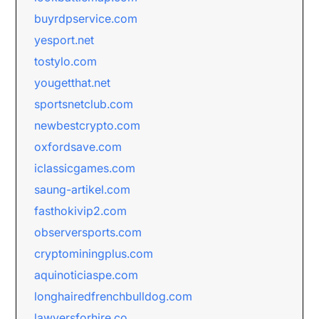
buyrdpservice.com
yesport.net
tostylo.com
yougetthat.net
sportsnetclub.com
newbestcrypto.com
oxfordsave.com
iclassicgames.com
saung-artikel.com
fasthokivip2.com
observersports.com
cryptominingplus.com
aquinoticiaspe.com
longhairedfrenchbulldog.com
lawyersforhire.co