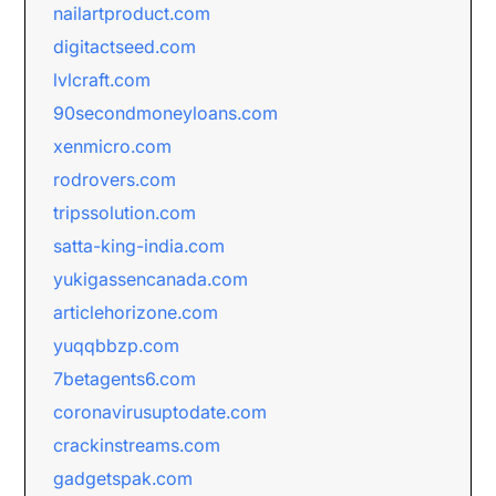
nailartproduct.com
digitactseed.com
lvlcraft.com
90secondmoneyloans.com
xenmicro.com
rodrovers.com
tripssolution.com
satta-king-india.com
yukigassencanada.com
articlehorizone.com
yuqqbbzp.com
7betagents6.com
coronavirusuptodate.com
crackinstreams.com
gadgetspak.com