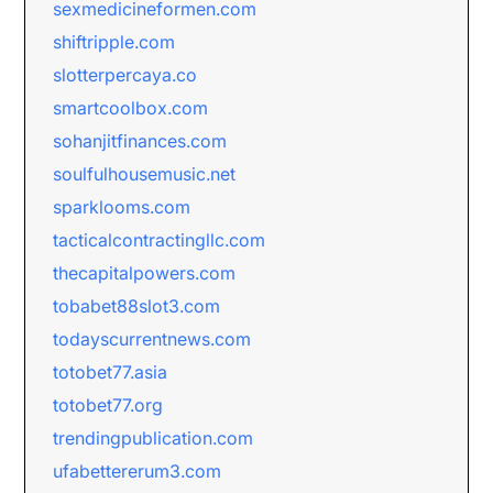
sexmedicineformen.com
shiftripple.com
slotterpercaya.co
smartcoolbox.com
sohanjitfinances.com
soulfulhousemusic.net
sparklooms.com
tacticalcontractingllc.com
thecapitalpowers.com
tobabet88slot3.com
todayscurrentnews.com
totobet77.asia
totobet77.org
trendingpublication.com
ufabettererum3.com