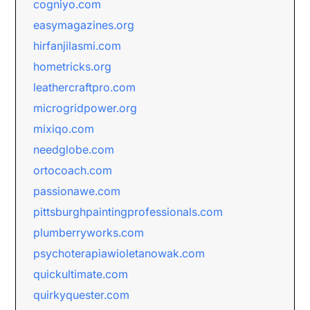
cogniyo.com
easymagazines.org
hirfanjilasmi.com
hometricks.org
leathercraftpro.com
microgridpower.org
mixiqo.com
needglobe.com
ortocoach.com
passionawe.com
pittsburghpaintingprofessionals.com
plumberryworks.com
psychoterapiawioletanowak.com
quickultimate.com
quirkyquester.com