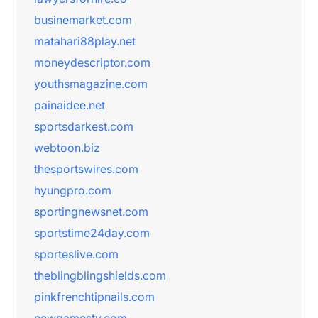
businemarket.com
matahari88play.net
moneydescriptor.com
youthsmagazine.com
painaidee.net
sportsdarkest.com
webtoon.biz
thesportswires.com
hyungpro.com
sportingnewsnet.com
sportstime24day.com
sporteslive.com
theblingblingshields.com
pinkfrenchtipnails.com