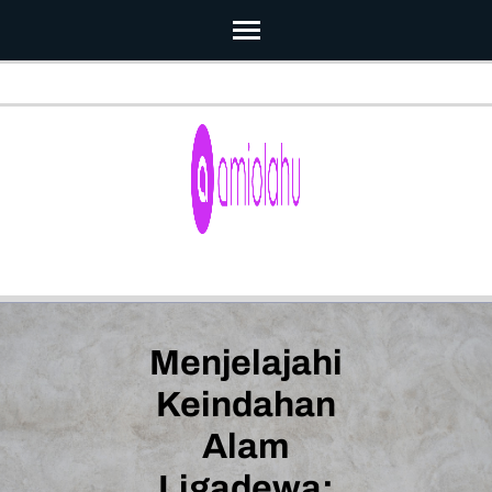
Skip
to
content
(Press
Enter)
Menjelajahi
Keindahan
Alam
Ligadewa: