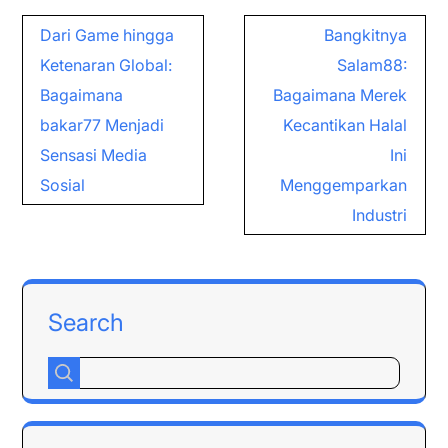
Post
Dari Game hingga
Bangkitnya
navigation
Ketenaran Global:
Salam88:
Bagaimana
Bagaimana Merek
bakar77 Menjadi
Kecantikan Halal
Sensasi Media
Ini
Sosial
Menggemparkan
Industri
Search