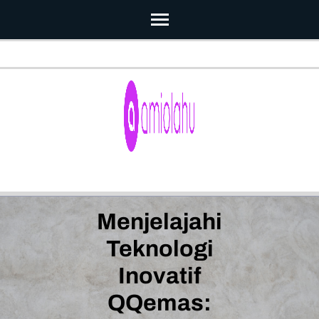
Skip
to
content
(Press
Enter)
Menjelajahi
Teknologi
Inovatif
QQemas: