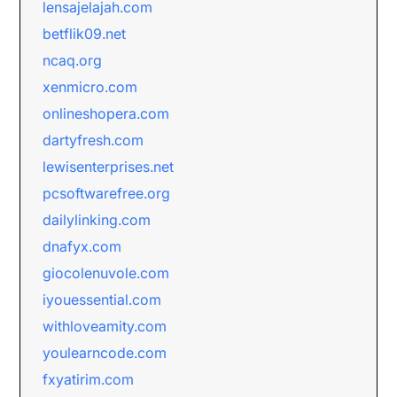
lensajelajah.com
betflik09.net
ncaq.org
xenmicro.com
onlineshopera.com
dartyfresh.com
lewisenterprises.net
pcsoftwarefree.org
dailylinking.com
dnafyx.com
giocolenuvole.com
iyouessential.com
withloveamity.com
youlearncode.com
fxyatirim.com