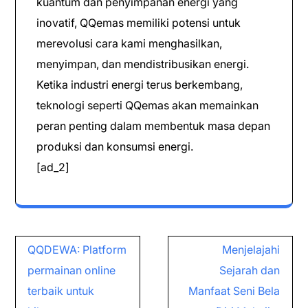
kuantum dan penyimpanan energi yang
inovatif, QQemas memiliki potensi untuk
merevolusi cara kami menghasilkan,
menyimpan, dan mendistribusikan energi.
Ketika industri energi terus berkembang,
teknologi seperti QQemas akan memainkan
peran penting dalam membentuk masa depan
produksi dan konsumsi energi.
[ad_2]
Post
QQDEWA: Platform
Menjelajahi
navigation
permainan online
Sejarah dan
terbaik untuk
Manfaat Seni Bela