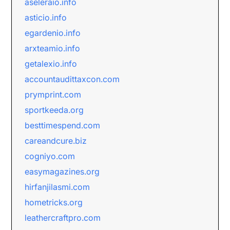
aseleraio.info
asticio.info
egardenio.info
arxteamio.info
getalexio.info
accountaudittaxcon.com
prymprint.com
sportkeeda.org
besttimespend.com
careandcure.biz
cogniyo.com
easymagazines.org
hirfanjilasmi.com
hometricks.org
leathercraftpro.com