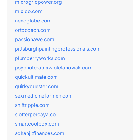
microgridpower.org
mixiqo.com
needglobe.com
ortocoach.com
passionawe.com
pittsburghpaintingprofessionals.com
plumberryworks.com
psychoterapiawioletanowak.com
quickultimate.com
quirkyquester.com
sexmedicineformen.com
shiftripple.com
slotterpercaya.co
smartcoolbox.com
sohanjitfinances.com