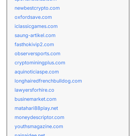
newbestcrypto.com
oxfordsave.com
iclassicgames.com
saung-artikel.com
fasthokivip2.com
observersports.com
cryptominingplus.com
aquinoticiaspe.com
longhairedfrenchbulldog.com
lawyersforhire.co
businemarket.com
matahari88play.net
moneydescriptor.com
youthsmagazine.com
painaidee.net