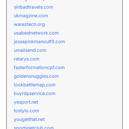
sinbadtravels.com
ukmagzine.com
wareztech.org
usabestnetwork.com
jessepinkmanoutfit.com
umailsend.com
retarys.com
fasterformationcpf.com
goldensnuggles.com
lookbattlemap.com
buyrdpservice.com
yesport.net
tostylo.com
yougetthat.net
sportsnetclub.com