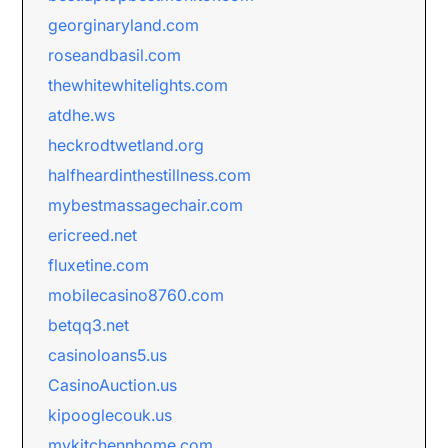
georginaryland.com
roseandbasil.com
thewhitewhitelights.com
atdhe.ws
heckrodtwetland.org
halfheardinthestillness.com
mybestmassagechair.com
ericreed.net
fluxetine.com
mobilecasino8760.com
betqq3.net
casinoloans5.us
CasinoAuction.us
kipooglecouk.us
mykitchennhome.com