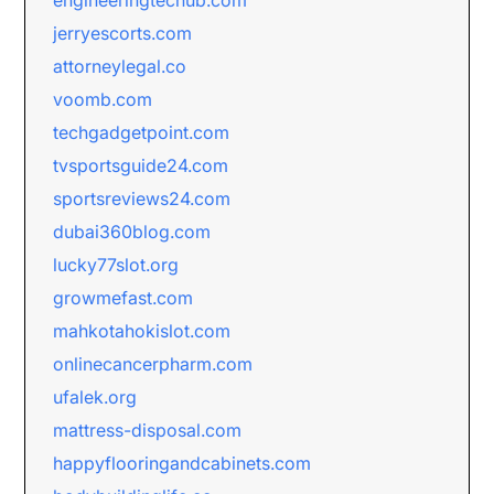
engineeringtechub.com
jerryescorts.com
attorneylegal.co
voomb.com
techgadgetpoint.com
tvsportsguide24.com
sportsreviews24.com
dubai360blog.com
lucky77slot.org
growmefast.com
mahkotahokislot.com
onlinecancerpharm.com
ufalek.org
mattress-disposal.com
happyflooringandcabinets.com