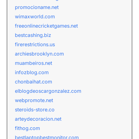
promocioname.net
wimaxworld.com
freeonlinecricketgames.net
bestcashing.biz
firerestrictions.us
archiesbrooklyn.com
muambeiros.net
infozblog.com
chonbaihat.com
elblogdeoscargonzalez.com
webpromote.net
steroids-store.co
arteydecoracion.net
fithog.com
bestlaptopbestmonitor.com