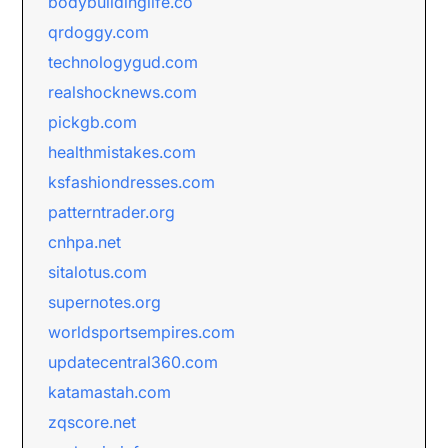
bodybuildinglife.co
qrdoggy.com
technologygud.com
realshocknews.com
pickgb.com
healthmistakes.com
ksfashiondresses.com
patterntrader.org
cnhpa.net
sitalotus.com
supernotes.org
worldsportsempires.com
updatecentral360.com
katamastah.com
zqscore.net