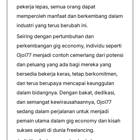
pekerja lepas, semua orang dapat
memperoleh manfaat dan berkembang dalam
industri yang terus berubah ini.
Seiring dengan pertumbuhan dan
perkembangan gig economy, individu seperti
Ojol77 menjadi contoh cemerlang dari potensi
dan peluang yang ada bagi mereka yang
bersedia bekerja keras, tetap berkomitmen,
dan terus berupaya mencapai keunggulan
dalam bidangnya. Dengan bakat, dedikasi,
dan semangat kewirausahaannya, Ojol77
sedang dalam perjalanan untuk menjadi
pemain utama dalam gig economy dan kisah
sukses sejati di dunia freelancing.