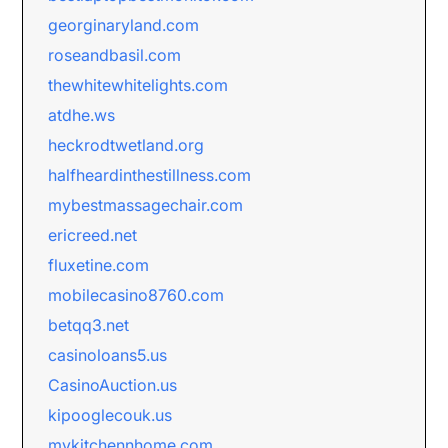
georginaryland.com
roseandbasil.com
thewhitewhitelights.com
atdhe.ws
heckrodtwetland.org
halfheardinthestillness.com
mybestmassagechair.com
ericreed.net
fluxetine.com
mobilecasino8760.com
betqq3.net
casinoloans5.us
CasinoAuction.us
kipooglecouk.us
mykitchennhome.com