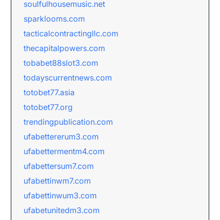
soulfulhousemusic.net
sparklooms.com
tacticalcontractingllc.com
thecapitalpowers.com
tobabet88slot3.com
todayscurrentnews.com
totobet77.asia
totobet77.org
trendingpublication.com
ufabettererum3.com
ufabettermentm4.com
ufabettersum7.com
ufabettinwm7.com
ufabettinwum3.com
ufabetunitedm3.com