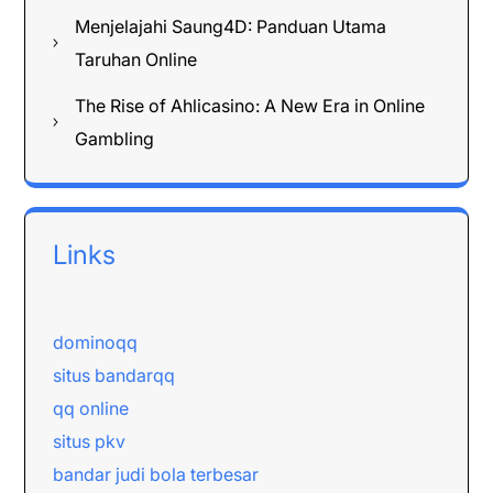
Menjelajahi Saung4D: Panduan Utama
Taruhan Online
The Rise of Ahlicasino: A New Era in Online
Gambling
Links
dominoqq
situs bandarqq
qq online
situs pkv
bandar judi bola terbesar