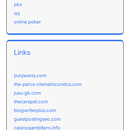
pkv
qq
online poker
Links
punjwanis.com
the-parcs-clematiscondos.com
jusu-gb.com
thecarepet.com
blogwriterplus.com
guestpostingseo.com
casinogambitpro.info