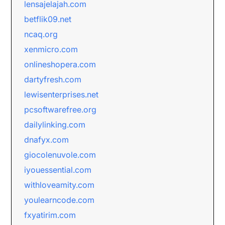
lensajelajah.com
betflik09.net
ncaq.org
xenmicro.com
onlineshopera.com
dartyfresh.com
lewisenterprises.net
pcsoftwarefree.org
dailylinking.com
dnafyx.com
giocolenuvole.com
iyouessential.com
withloveamity.com
youlearncode.com
fxyatirim.com