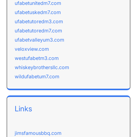
ufabetunitedm7.com
ufabetuskedm7.com
ufabetutoredm3.com
ufabetutoredm7.com
ufabetvalleyum3.com
veloxview.com
westufabetm3.com
whiskeybrothersllc.com
wildufabetum7.com
Links
jimsfamousbbq.com