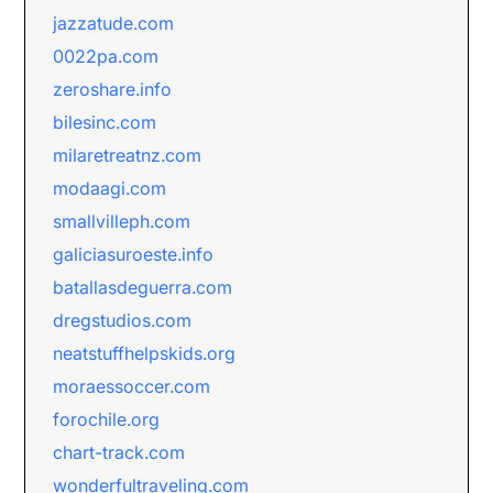
jazzatude.com
0022pa.com
zeroshare.info
bilesinc.com
milaretreatnz.com
modaagi.com
smallvilleph.com
galiciasuroeste.info
batallasdeguerra.com
dregstudios.com
neatstuffhelpskids.org
moraessoccer.com
forochile.org
chart-track.com
wonderfultraveling.com