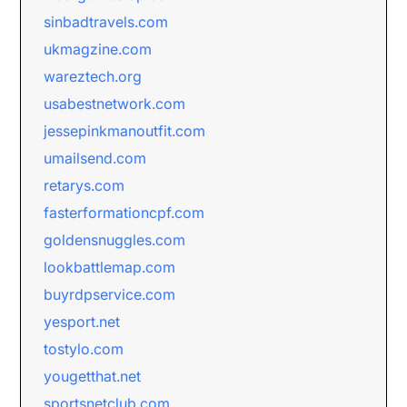
sinbadtravels.com
ukmagzine.com
wareztech.org
usabestnetwork.com
jessepinkmanoutfit.com
umailsend.com
retarys.com
fasterformationcpf.com
goldensnuggles.com
lookbattlemap.com
buyrdpservice.com
yesport.net
tostylo.com
yougetthat.net
sportsnetclub.com