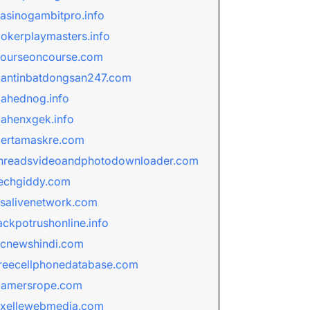
asinogambitpro.info
okerplaymasters.info
ourseoncourse.com
antinbatdongsan247.com
ahednog.info
ahenxgek.info
ertamaskre.com
hreadsvideoandphotodownloader.com
echgiddy.com
salivenetwork.com
ackpotrushonline.info
cnewshindi.com
reecellphonedatabase.com
amersrope.com
xellewebmedia.com