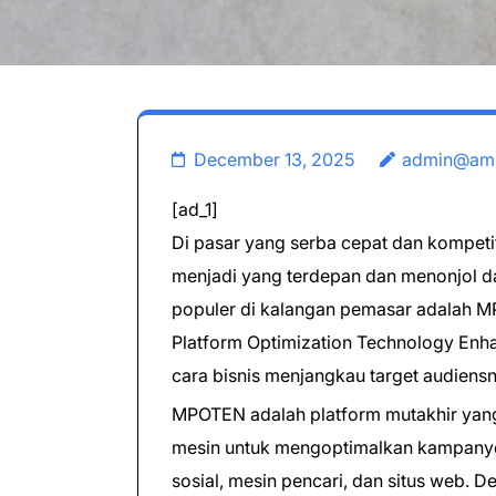
December 13, 2025
admin@ami
[ad_1]
Di pasar yang serba cepat dan kompetitif
menjadi yang terdepan dan menonjol da
populer di kalangan pemasar adalah M
Platform Optimization Technology Enha
cara bisnis menjangkau target audiens
MPOTEN adalah platform mutakhir yan
mesin untuk mengoptimalkan kampanye 
sosial, mesin pencari, dan situs web. 