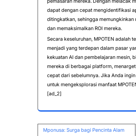
pemasaran mereka. Dengan melacak metr
dapat dengan cepat mengidentifikasi a
ditingkatkan, sehingga memungkinkan
dan memaksimalkan ROI mereka.
Secara keseluruhan, MPOTEN adalah ter
menjadi yang terdepan dalam pasar yan
kekuatan AI dan pembelajaran mesin, 
mereka di berbagai platform, menargetk
cepat dari sebelumnya. Jika Anda ingi
untuk mengeksplorasi manfaat MPOTE
[ad_2]
Post
Mponusa: Surga bagi Pencinta Alam