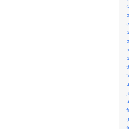
c
p
c
b
b
b
p
t
t
u
j
u
f
g
e