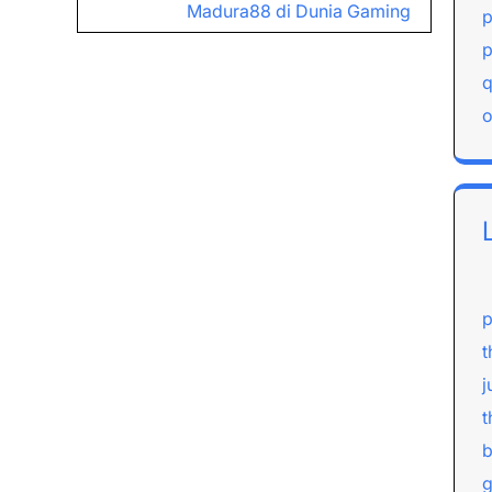
Madura88 di Dunia Gaming
p
p
o
p
t
j
t
b
g