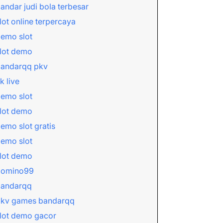
andar judi bola terbesar
lot online terpercaya
emo slot
lot demo
andarqq pkv
k live
emo slot
lot demo
emo slot gratis
emo slot
lot demo
domino99
andarqq
kv games bandarqq
lot demo gacor