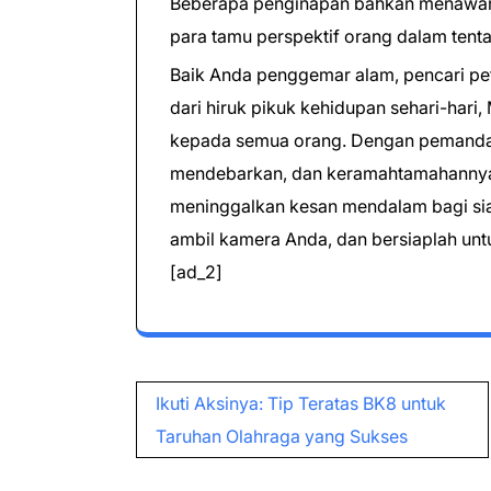
Beberapa penginapan bahkan menawar
para tamu perspektif orang dalam tent
Baik Anda penggemar alam, pencari pet
dari hiruk pikuk kehidupan sehari-hari
kepada semua orang. Dengan pemandan
mendebarkan, dan keramahtamahannya y
meninggalkan kesan mendalam bagi sia
ambil kamera Anda, dan bersiaplah un
[ad_2]
Post
Ikuti Aksinya: Tip Teratas BK8 untuk
navigation
Taruhan Olahraga yang Sukses