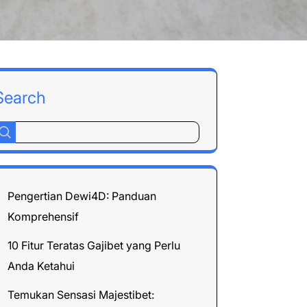
Search
Pengertian Dewi4D: Panduan
Komprehensif
10 Fitur Teratas Gajibet yang Perlu
Anda Ketahui
Temukan Sensasi Majestibet: