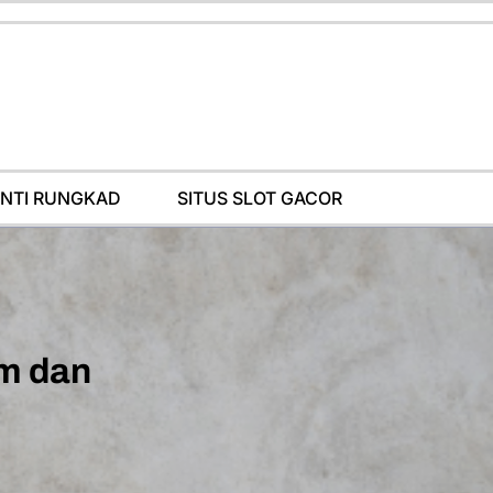
ANTI RUNGKAD
SITUS SLOT GACOR
m dan