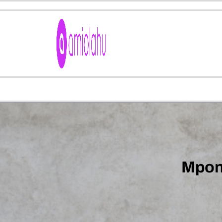
Skip
to
content
(Press
Enter)
Mpon