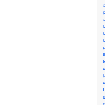
c
p
c
b
b
b
p
t
t
u
j
u
f
g
e