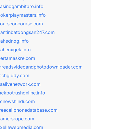
asinogambitpro.info
okerplaymasters.info
ourseoncourse.com
antinbatdongsan247.com
ahednog.info
ahenxgek.info
ertamaskre.com
hreadsvideoandphotodownloader.com
echgiddy.com
salivenetwork.com
ackpotrushonline.info
cnewshindi.com
reecellphonedatabase.com
amersrope.com
xellewebmedia.com